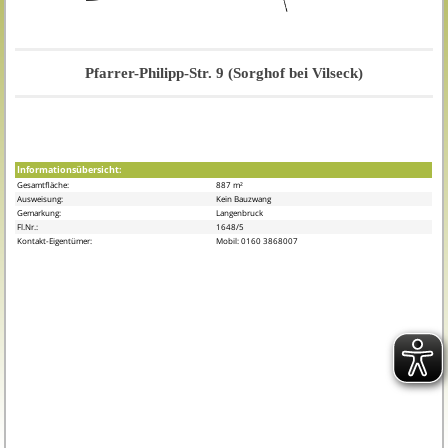
Pfarrer-Philipp-Str. 9 (Sorghof bei Vilseck)
Informationsübersicht:
Gesamtfläche:
887 m²
Ausweisung:
Kein Bauzwang
Gemarkung:
Langenbruck
Fl.Nr.:
1648/5
Kontakt-Eigentümer:
Mobil: 0160 3868007