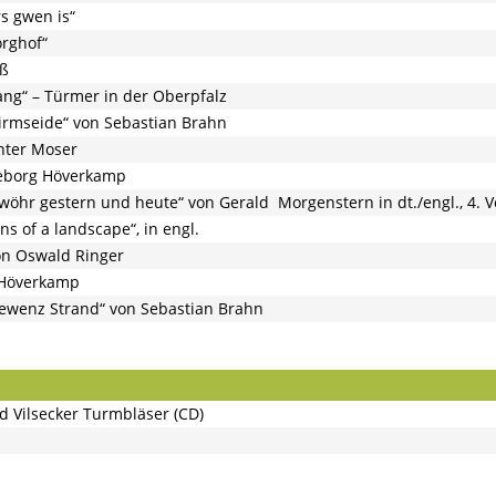
rs gwen is“
orghof“
üß
ng“ – Türmer in der Oberpfalz
hirmseide“ von Sebastian Brahn
nter Moser
ngeborg Höverkamp
hr gestern und heute“ von Gerald Morgenstern in dt./engl., 4. V
ns of a landscape“, in engl.
von Oswald Ringer
 Höverkamp
ewenz Strand“ von Sebastian Brahn
d Vilsecker Turmbläser (CD)