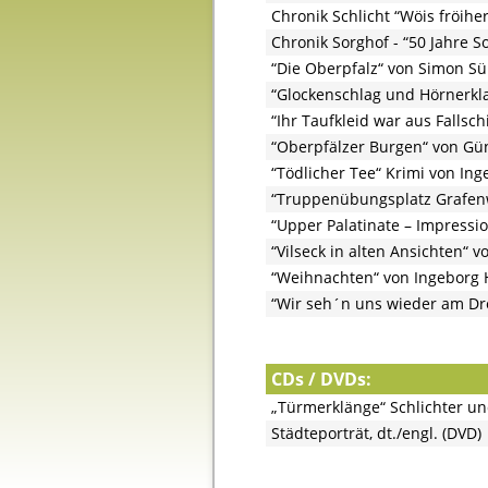
Chronik Schlicht “Wöis fröihe
Chronik Sorghof - “50 Jahre S
“Die Oberpfalz“ von Simon S
“Glockenschlag und Hörnerkla
“Ihr Taufkleid war aus Fallsc
“Oberpfälzer Burgen“ von Gü
“Tödlicher Tee“ Krimi von I
“Truppenübungsplatz Grafenwö
“Upper Palatinate – Impressio
“Vilseck in alten Ansichten“ 
“Weihnachten“ von Ingeborg
“Wir seh´n uns wieder am Dr
CDs / DVDs:
„Türmerklänge“ Schlichter un
Städteporträt, dt./engl. (DVD)