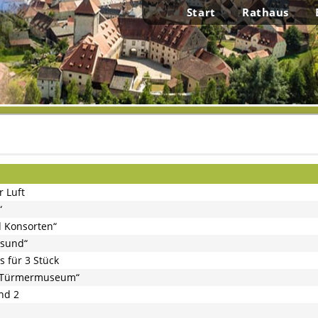
Start
Rathaus
 Luft
“
 Konsorten“
esund“
 für 3 Stück
s Türmermuseum“
und 2