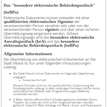
Das "besondere elektronische Behördenpostfach"
(beBPo)
Elektronische Dokumente müssen entweder mit einer
qualifizierten elektronischen Signatur
der
verantwortenden Person versehen sein oder von der
verantwortenden Person
signiert
und über einen sicheren
Übermittlungsweg eingereicht werden. Sichere
Übermittlungswege sind das
besondere elektronische
Anwaltspostfach (beA)
und das
besondere
elektronische Behördenpostfach (beBPo)
.
Allgemeine Informationen
Die Übermittlung von elektronischen Dokumenten an Die
Stadt Vilseck ist nur unter folgenden Voraussetzungen
zulässig:
Die Stadt Vilseck nimmt Dokumente im folgenden Dateiformat
entgegen:
Portable Data File (*.pdf)
Weitere Formate sind nur mit ausdrücklicher Zustimmung der
Empfangsstelle zulässig. In allen zulässigen Formaten dürfen keine
automatisierten Abläufe oder Programmierungen (Makros)
verwendet werden.
E-Mails, welche offensichtlich Schadprogramme enthalten (Viren,
Trojaner etc.) oder als nicht sicher eingestuft werden, werden
gelöscht. Soweit E-Mails Anhänge mit Word-, Excel- und Powerpoint-