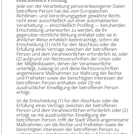
einschließlich Profiling
Jede von der Verarbeitung personenbezogener Daten
betroffene Person hat das vom Europäischen
Richtlinien- und Verordnungsgeber gewährte Recht,
nicht einer ausschließlich auf einer automatisierten
Verarbeitung — einschließlich Profiling — beruhenden
Entscheidung unterworfen zu werden, die ihr
gegenüber rechtliche Wirkung entfaltet oder sie in
ähnlicher Weise erheblich beeinträchtigt, sofern die
Entscheidung (1) nicht für den Abschluss oder die
Erfüllung eines Vertrags zwischen der betroffenen
Person und dem Verantwortlichen erforderlich ist, oder
(2) aufgrund von Rechtsvorschriften der Union oder
der Mitgliedstaaten, denen der Verantwortliche
unterliegt, zulässig ist und diese Rechtsvorschriften
angemessene Maßnahmen zur Wahrung der Rechte
und Freiheiten sowie der berechtigten Interessen der
betroffenen Person enthalten oder (3) mit
ausdrücklicher Einwilligung der betroffenen Person
erfolgt.
Ist die Entscheidung (1) für den Abschluss oder die
Erfüllung eines Vertrags zwischen der betroffenen
Person und dem Verantwortlichen erforderlich oder (2)
erfolgt sie mit ausdrücklicher Einwilligung der
betroffenen Person, trifft die Stadt Vilseck angemessene
Maßnahmen, um die Rechte und Freiheiten sowie die
berechtigten Interessen der betroffenen Person zu
wahren, wozu mindestens das Recht auf Erwirkung des