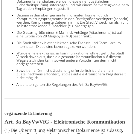
Dokumenten enthalten, werden diese einer zusätzlichen
Sicherheitsprüfung unterzogen und mit einem Zeitverzug von einem
Tag an den Empfänger zugestellt.
Dateien in den oben genannten Formaten können durch
Komprimierungsprogramme in den Dateigrößen verringert (gepackt)
werden. Komprimierte Dateien nimmt Die Stadt Vilseck nur als nicht
selbstentpackende ZIP-Archive (*.zip) entgegen.
Die Gesamtgröße einer E-Mail incl. Anhänge (Attachments) ist auf
eine Größe von 20 Megabyte (MB) beschränkt.
Die Stadt Vilseck bietet elektronische Dienste und Formulare im
Internet an. Diese sind bevorzugt zu verwenden.
Wurde eine elektronische Kommunikation eröffnet, geht Die Stadt
Vilseck davon aus, dass die gesamte Kommunikation auf diesem
Wege stattfinden kann, soweit andere Vorschriften dem nicht
entgegenstehen.
Soweit eine förmliche Zustellung erforderlich ist, die einen
Zustellnachweis erfordert, ist dies auf elektronischem Weg derzeit
nicht möglich.
Ansonsten gelten die Regelungen des Art. 3a BayVwVfG.
ergänzende Erläuterung
Art. 3a BayVwVfG - Elektronische Kommunikation
(1) Die Übermittlung elektronischer Dokumente ist zulässig,