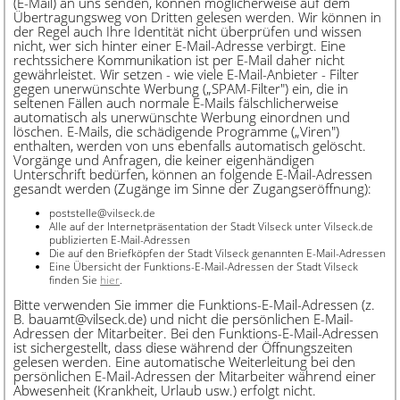
(E-Mail) an uns senden, können möglicherweise auf dem
Übertragungsweg von Dritten gelesen werden. Wir können in
der Regel auch Ihre Identität nicht überprüfen und wissen
nicht, wer sich hinter einer E-Mail-Adresse verbirgt. Eine
rechtssichere Kommunikation ist per E-Mail daher nicht
gewährleistet. Wir setzen - wie viele E-Mail-Anbieter - Filter
gegen unerwünschte Werbung („SPAM-Filter") ein, die in
seltenen Fällen auch normale E-Mails fälschlicherweise
automatisch als unerwünschte Werbung einordnen und
löschen. E-Mails, die schädigende Programme („Viren")
enthalten, werden von uns ebenfalls automatisch gelöscht.
Vorgänge und Anfragen, die keiner eigenhändigen
Unterschrift bedürfen, können an folgende E-Mail-Adressen
gesandt werden (Zugänge im Sinne der Zugangseröffnung):
poststelle@vilseck.de
Alle auf der Internetpräsentation der Stadt Vilseck unter Vilseck.de
publizierten E-Mail-Adressen
Die auf den Briefköpfen der Stadt Vilseck genannten E-Mail-Adressen
Eine Übersicht der Funktions-E-Mail-Adressen der Stadt Vilseck
finden Sie
hier
.
Bitte verwenden Sie immer die Funktions-E-Mail-Adressen (z.
B. bauamt@vilseck.de) und nicht die persönlichen E-Mail-
Adressen der Mitarbeiter. Bei den Funktions-E-Mail-Adressen
ist sichergestellt, dass diese während der Öffnungszeiten
gelesen werden. Eine automatische Weiterleitung bei den
persönlichen E-Mail-Adressen der Mitarbeiter während einer
Abwesenheit (Krankheit, Urlaub usw.) erfolgt nicht.