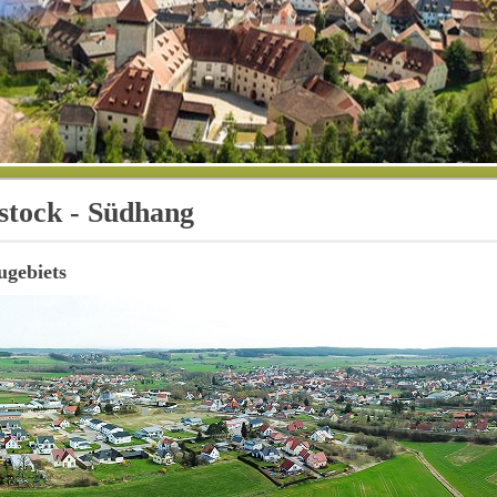
stock - Südhang
ugebiets