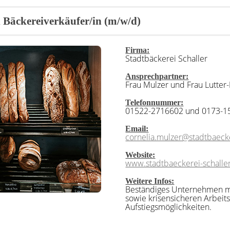
 Bäckereiverkäufer/in (m/w/d)
Firma:
Stadtbäckerei Schaller
Ansprechpartner:
Frau Mulzer und Frau Lutte
Telefonnummer:
01522-2716602 und 0173-1
Email:
cornelia.mulzer@stadtbaecke
Website:
www.stadtbaeckerei-schalle
Weitere Infos:
Beständiges Unternehmen mit
sowie krisensicheren Arbeits
Aufstiegsmöglichkeiten.