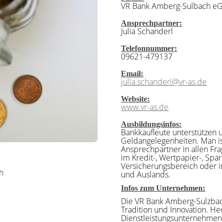
VR Bank Amberg-Sulbach e
Ansprechpartner:
Julia Schanderl
Telefonnummer:
09621-479137
Email:
julia.schanderl@vr-as.de
Website:
www.vr-as.de
Ausbildungsinfos:
Bankkaufleute unterstützen 
Geldangelegenheiten. Man ist
Ansprechpartner in allen Fr
im Kredit-, Wertpapier-, Spar
Versicherungsbereich oder i
h
und Auslands.
Infos zum Unternehmen:
Die VR Bank Amberg-Sulzbac
Tradition und Innovation. H
Dienstleistungsunternehmen