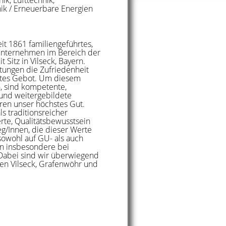
k / Erneuerbare Energien
it 1861 familiengeführtes,
unternehmen im Bereich der
Sitz in Vilseck, Bayern.
istungen die Zufriedenheit
stes Gebot. Um diesem
, sind kompetente,
 und weitergebildete
hren unser höchstes Gut.
ls traditionsreicher
rte, Qualitätsbewusstsein
g/Innen, die dieser Werte
 sowohl auf GU- als auch
en insbesondere bei
 Dabei sind wir überwiegend
en Vilseck, Grafenwöhr und