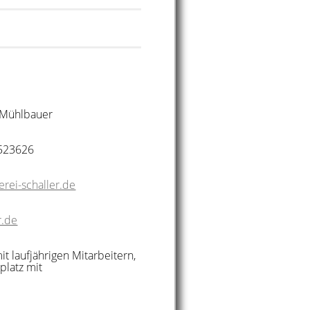
r-Mühlbauer
523626
rei-schaller.de
r.de
 laufjährigen Mitarbeitern,
platz mit