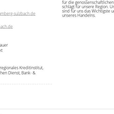
für die genossenschaftliche
schlägt für unsere Region. 
sind für uns das Wichtigste 
amberg-sulzbach.de
unseres Handelns.
bach.de
dauer
kt
regionales Kreditinstitut,
chen Dienst, Bank- &