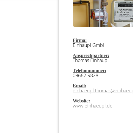
Firma:
Einhäupl GmbH
Ansprechpartner:
Thomas Einhäupl
Telefonnummer:
09662-9828
Email:
einhaeupl.thomas@einhaeup
Website:
www.einhaeupl.de