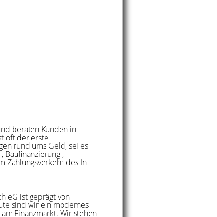
G
und beraten Kunden in
 oft der erste
agen rund ums Geld, sei es
-, Baufinanzierung-,
m Zahlungsverkehr des In -
h eG ist geprägt von
eute sind wir ein modernes
 am Finanzmarkt. Wir stehen