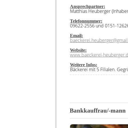
Ansprechpartner:
Matthias Heuberger (Inhabe
Telefonnummer:
09622-2556 und 0151-1262
Email:
baeckerei.heuberger@gmai
Website:
www.baeckerei-heuberger.
Weitere Infos:
Bäckerei mit 5 Filialen. Geg
Bankkauffrau/-mann