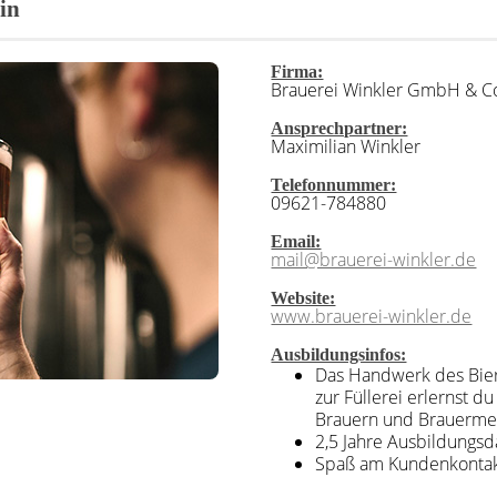
in
Firma:
Brauerei Winkler GmbH & C
Ansprechpartner:
Maximilian Winkler
Telefonnummer:
09621-784880
Email:
mail@brauerei-winkler.de
Website:
www.brauerei-winkler.de
Ausbildungsinfos:
Das Handwerk des Bie
zur Füllerei erlernst 
Brauern und Brauermei
2,5 Jahre Ausbildungs
Spaß am Kundenkonta