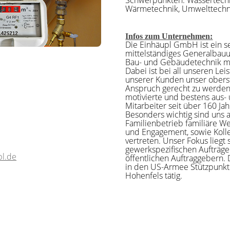
Wärmetechnik, Umwelttechni
Infos zum Unternehmen:
Die Einhäupl GmbH ist ein se
mittelständiges Generalbau
Bau- und Gebäudetechnik mit 
Dabei ist bei all unseren Le
unserer Kunden unser ober
Anspruch gerecht zu werden
motivierte und bestens aus-
Mitarbeiter seit über 160 Ja
Besonders wichtig sind uns a
Familienbetrieb familiäre We
und Engagement, sowie Kolle
vertreten. Unser Fokus liegt
gewerkspezifischen Aufträg
l.de
öffentlichen Auftraggebern.
in den US-Armee Stützpunkt
Hohenfels tätig.