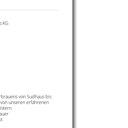
o.KG
rbrauens von Sudhaus bis
du von unseren erfahrenen
stern.
dauer
kt