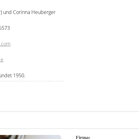
r) und Corinna Heuberger
6573
l.com
de
ründet 1950.
Firma: